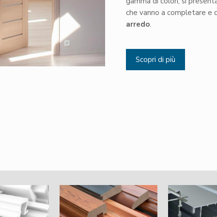
gamma di colori, si presen
che vanno a completare e de
arredo
.
Scopri di più