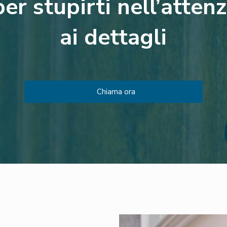
r stupirti nell’atten
ai dettagli
Chiama ora