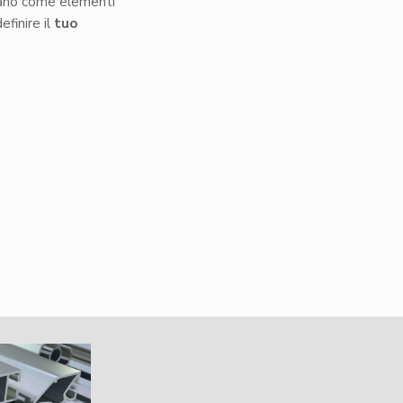
tano come elementi
finire il
tuo