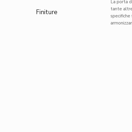
La porta d
tante altr
Finiture
specifiche 
armonizzan