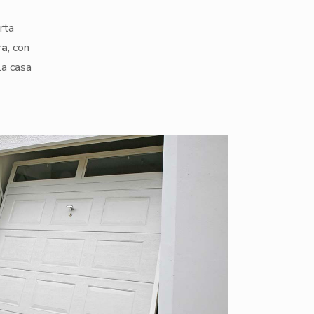
rta
ra
, con
la casa