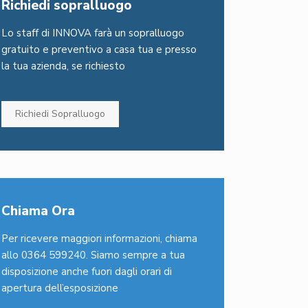
Richiedi sopralluogo
Lo staff di INNOVA farà un sopralluogo
gratuito e preventivo a casa tua e presso
la tua azienda, se richiesto
Richiedi Sopralluogo
Chiama Ora
Per ricevere maggiori informazioni, chiama
allo 0364 599240. Siamo sempre a tua
disposizione anche fuori dagli orari di
apertura dell’esposizione