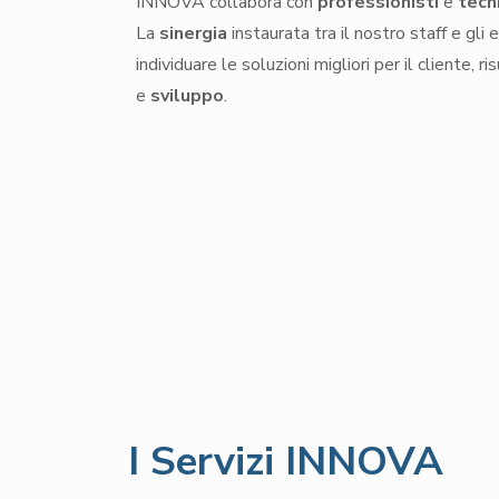
INNOVA collabora con
professionisti
e
tecni
La
sinergia
instaurata tra il nostro staff e gli 
individuare le soluzioni migliori per il cliente, 
e
sviluppo
.
I Servizi INNOVA