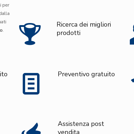
i per
dalla
uati
Ricerca dei migliori
to
.
prodotti
ito
Preventivo gratuito
Assistenza post
vendita