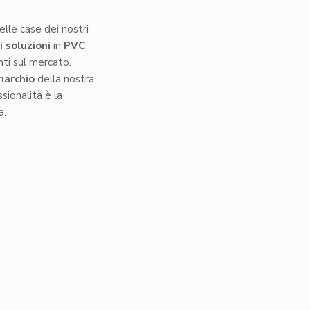
elle case dei nostri
i soluzioni
in
PVC
,
ti sul mercato.
marchio
della nostra
ssionalità è la
a.