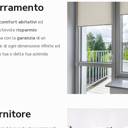
erramento
comfort abitativi
ed
 notevole
risparmio
na con la
garanzia
di un
e di ogni dimensione rifinite ed
a tua o della tua azienda.
rnitore