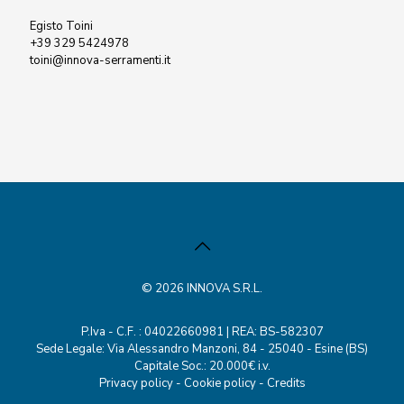
Egisto Toini
+39 329 5424978
toini@innova-serramenti.it
© 2026 INNOVA S.R.L.
P.Iva - C.F. : 04022660981 | REA: BS-582307
Sede Legale: Via Alessandro Manzoni, 84 - 25040 - Esine (BS)
Capitale Soc.: 20.000€ i.v.
Privacy policy
-
Cookie policy
-
Credits