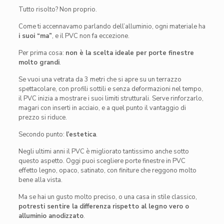
Tutto risolto? Non proprio.
Come ti accennavamo parlando dell’alluminio, ogni materiale ha
i suoi “ma”
, e il PVC non fa eccezione.
Per prima cosa:
non è la scelta ideale per porte finestre
molto grandi
.
Se vuoi una vetrata da 3 metri che si apre su un terrazzo
spettacolare, con profili sottili e senza deformazioni nel tempo,
il PVC inizia a mostrare i suoi limiti strutturali. Serve rinforzarlo,
magari con inserti in acciaio, e a quel punto il vantaggio di
prezzo si riduce.
Secondo punto:
l’estetica
.
Negli ultimi anni il PVC è migliorato tantissimo anche sotto
questo aspetto. Oggi puoi scegliere porte finestre in PVC
effetto legno, opaco, satinato, con finiture che reggono molto
bene alla vista.
Ma se hai un gusto molto preciso, o una casa in stile classico,
potresti sentire la differenza rispetto al legno vero o
alluminio anodizzato
.