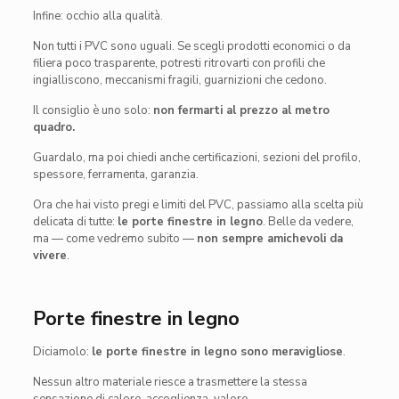
Infine: occhio alla qualità.
Non tutti i PVC sono uguali. Se scegli prodotti economici o da
filiera poco trasparente, potresti ritrovarti con profili che
ingialliscono, meccanismi fragili, guarnizioni che cedono.
Il consiglio è uno solo:
non fermarti al prezzo al metro
quadro.
Guardalo, ma poi chiedi anche certificazioni, sezioni del profilo,
spessore, ferramenta, garanzia.
Ora che hai visto pregi e limiti del PVC, passiamo alla scelta più
delicata di tutte:
le porte finestre in legno
. Belle da vedere,
ma — come vedremo subito —
non sempre amichevoli da
vivere
.
Porte finestre in legno
Diciamolo:
le porte finestre in legno sono meravigliose
.
Nessun altro materiale riesce a trasmettere la stessa
sensazione di calore, accoglienza, valore.