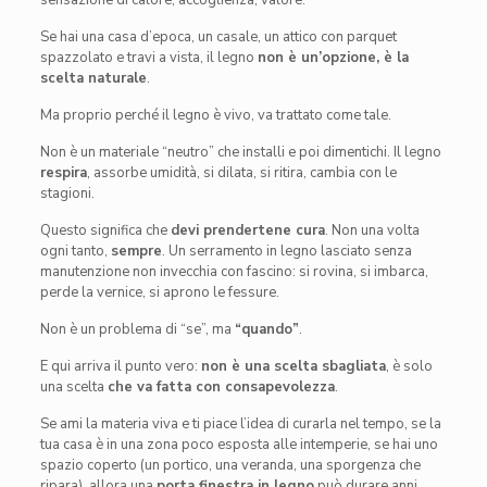
Se hai una casa d’epoca, un casale, un attico con parquet
spazzolato e travi a vista, il legno
non è un’opzione, è la
scelta naturale
.
Ma proprio perché il legno è vivo, va trattato come tale.
Non è un materiale “neutro” che installi e poi dimentichi. Il legno
respira
, assorbe umidità, si dilata, si ritira, cambia con le
stagioni.
Questo significa che
devi prendertene cura
. Non una volta
ogni tanto,
sempre
. Un serramento in legno lasciato senza
manutenzione non invecchia con fascino: si rovina, si imbarca,
perde la vernice, si aprono le fessure.
Non è un problema di “se”, ma
“quando”
.
E qui arriva il punto vero:
non è una scelta sbagliata
, è solo
una scelta
che va fatta con consapevolezza
.
Se ami la materia viva e ti piace l’idea di curarla nel tempo, se la
tua casa è in una zona poco esposta alle intemperie, se hai uno
spazio coperto (un portico, una veranda, una sporgenza che
ripara), allora una
porta finestra in legno
può durare anni,