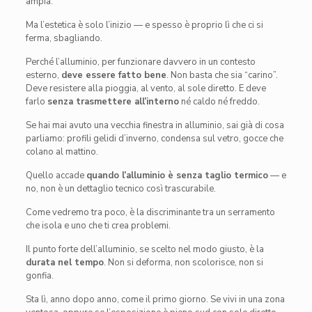
ampia.
Ma l’estetica è solo l’inizio — e spesso è proprio lì che ci si
ferma, sbagliando.
Perché l’alluminio, per funzionare davvero in un contesto
esterno,
deve essere fatto bene
. Non basta che sia “carino”.
Deve resistere alla pioggia, al vento, al sole diretto. E deve
farlo
senza trasmettere all’interno
né caldo né freddo.
Se hai mai avuto una vecchia finestra in alluminio, sai già di cosa
parliamo: profili gelidi d’inverno, condensa sul vetro, gocce che
colano al mattino.
Quello accade
quando l’alluminio è senza taglio termico
— e
no, non è un dettaglio tecnico così trascurabile.
Come vedremo tra poco, è la discriminante tra un serramento
che isola e uno che ti crea problemi.
Il punto forte dell’alluminio, se scelto nel modo giusto, è la
durata nel tempo
. Non si deforma, non scolorisce, non si
gonfia.
Sta lì, anno dopo anno, come il primo giorno. Se vivi in una zona