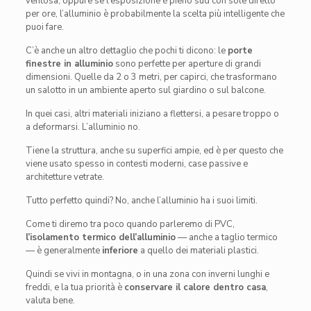
ventosa, oppure se l’esposizione è pieno sud con sole diretto
per ore, l’alluminio è probabilmente la scelta più intelligente che
puoi fare.
C’è anche un altro dettaglio che pochi ti dicono: le
porte
finestre in alluminio
sono perfette per aperture di grandi
dimensioni. Quelle da 2 o 3 metri, per capirci, che trasformano
un salotto in un ambiente aperto sul giardino o sul balcone.
In quei casi, altri materiali iniziano a flettersi, a pesare troppo o
a deformarsi. L’alluminio no.
Tiene la struttura, anche su superfici ampie, ed è per questo che
viene usato spesso in contesti moderni, case passive e
architetture vetrate.
Tutto perfetto quindi? No, anche l’alluminio ha i suoi limiti.
Come ti diremo tra poco quando parleremo di PVC,
l’isolamento termico dell’alluminio
— anche a taglio termico
— è generalmente
inferiore
a quello dei materiali plastici.
Quindi se vivi in montagna, o in una zona con inverni lunghi e
freddi, e la tua priorità è
conservare il calore dentro casa
,
valuta bene.