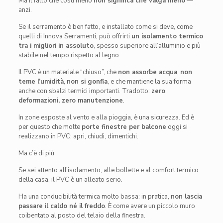
Ma il fatto che costi meno
non significa che valga meno
—
anzi.
Se il serramento è ben fatto, e installato come si deve, come
quelli di Innova Serramenti, può offrirti
un isolamento termico
tra i migliori in assoluto
, spesso superiore all’alluminio e più
stabile nel tempo rispetto al legno.
Il PVC è un materiale “chiuso”, che
non assorbe acqua
,
non
teme l’umidità
,
non si gonfia
, e che mantiene la sua forma
anche con sbalzi termici importanti. Tradotto:
zero
deformazioni, zero manutenzione
.
In zone esposte al vento e alla pioggia, è una sicurezza. Ed è
per questo che molte
porte finestre per balcone
oggi si
realizzano in PVC: apri, chiudi, dimentichi.
Ma c’è di più.
Se sei attento all’isolamento, alle bollette e al comfort termico
della casa, il PVC è un alleato serio.
Ha una conducibilità termica molto bassa: in pratica,
non lascia
passare il caldo né il freddo
. È come avere un piccolo muro
coibentato al posto del telaio della finestra.