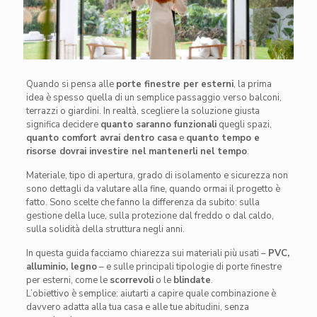
Quando si pensa alle
porte finestre per esterni
, la prima
idea è spesso quella di un semplice passaggio verso balconi,
terrazzi o giardini. In realtà, scegliere la soluzione giusta
significa decidere
quanto saranno funzionali
quegli spazi,
quanto comfort avrai dentro casa
e
quanto tempo e
risorse dovrai investire nel mantenerli nel tempo
.
Materiale, tipo di apertura, grado di isolamento e sicurezza non
sono dettagli da valutare alla fine, quando ormai il progetto è
fatto. Sono scelte che fanno la differenza da subito: sulla
gestione della luce, sulla protezione dal freddo o dal caldo,
sulla solidità della struttura negli anni.
In questa guida facciamo chiarezza sui materiali più usati –
PVC,
alluminio, legno
– e sulle principali tipologie di porte finestre
per esterni, come le
scorrevoli
o le
blindate
.
L’obiettivo è semplice: aiutarti a capire quale combinazione è
davvero adatta alla tua casa e alle tue abitudini, senza