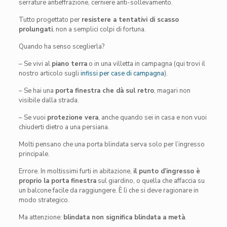
serrature antieffrazione, cerniere anti-sollevamento.
Tutto progettato per
resistere a tentativi di scasso
prolungati
, non a semplici colpi di fortuna.
Quando ha senso sceglierla?
– Se vivi al
piano terra
o in una villetta in campagna (qui trovi il
nostro articolo sugli
infissi per case di campagna
).
– Se hai una
porta finestra che dà sul retro
, magari non
visibile dalla strada.
– Se vuoi
protezione vera
, anche quando sei in casa e non vuoi
chiuderti dietro a una persiana.
Molti pensano che una porta blindata serva solo per l’ingresso
principale.
Errore. In moltissimi furti in abitazione,
il punto d’ingresso è
proprio la porta finestra
sul giardino, o quella che affaccia su
un balcone facile da raggiungere. È lì che si deve ragionare in
modo strategico.
Ma attenzione:
blindata non significa blindata a metà
.