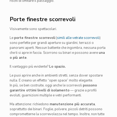
rischi di limitare il passaggio.
Porte finestre scorrevoli
Visivamente sono spettacolari.
Le
porte finestre scorrevoli
(
simili alle vetrate scorrevoli
)
sono perfette per grandi aperture su giardini, terrazzi o
panorami aperti. Nessun battente che ingombra, nessuna porta
che ti si apre in faccia. Scorrono su binari e possono avere
una
o più ante
.
Il vantaggio più evidente?
Lo spazio.
Le puoi aprire anche in ambienti stretti, senza dover spostare
nulla. E creano un effetto “open space” molto elegante.
In più, se ben costruite, oggi anche le scorrevoli
possono
garantire ottimi livelli di isolamento
— grazie a profili
evoluti, guarnizioni multiple e vetri performanti.
Ma attenzione: richiedono
manutenzione più accurata
,
soprattutto dei binari. Foglie, polvere, piccoli detriti possono
comprometterne la scorrevolezza nel tempo. Inoltre, non tutte