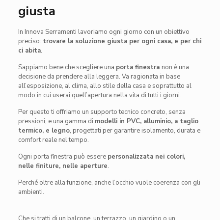
giusta
In Innova Serramenti lavoriamo ogni giorno con un obiettivo
preciso:
trovare la soluzione giusta per ogni casa, e per chi
ci abita
.
Sappiamo bene che scegliere una
porta finestra
non è una
decisione da prendere alla leggera. Va ragionata in base
all’esposizione, al clima, allo stile della casa e soprattutto al
modo in cui userai quell’apertura nella vita di tutti i giorni.
Per questo ti offriamo un supporto tecnico concreto, senza
pressioni, e una gamma di
modelli in PVC, alluminio, a taglio
termico, e legno
, progettati per garantire isolamento, durata e
comfort reale nel tempo.
Ogni porta finestra può essere
personalizzata nei colori,
nelle finiture, nelle aperture
.
Perché oltre alla funzione, anche l’occhio vuole coerenza con gli
ambienti.
Che si tratti di un balcone, un terrazzo, un giardino o un